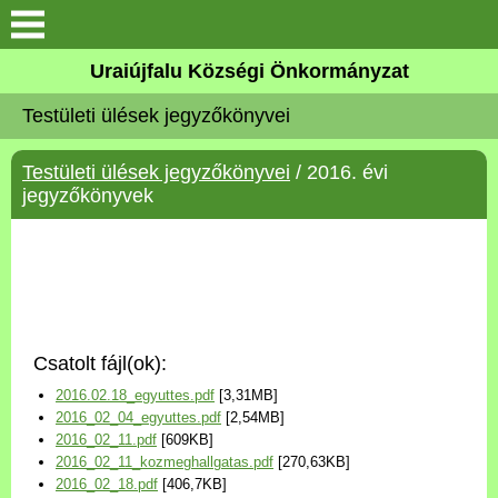
Köszöntő
Uraiújfalu Községi Önkormányzat
Testületi ülések jegyzőkönyvei
Elérhetőségek
Testületi ülések jegyzőkönyvei
/ 2016. évi
Uraiújfalu
jegyzőkönyvek
Önkormányzat
Közös Önkormányzati
Hivatal
Csatolt fájl(ok):
Választási információk
2016.02.18_egyuttes.pdf
[3,31MB]
2016_02_04_egyuttes.pdf
[2,54MB]
Versenyképes Járások
2016_02_11.pdf
[609KB]
Program
2016_02_11_kozmeghallgatas.pdf
[270,63KB]
2016_02_18.pdf
[406,7KB]