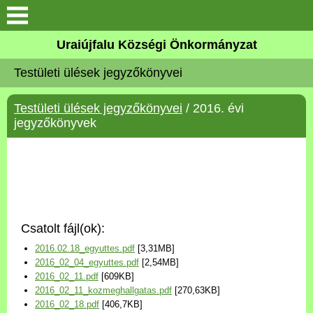
Köszöntő
Uraiújfalu Községi Önkormányzat
Testületi ülések jegyzőkönyvei
Elérhetőségek
Testületi ülések jegyzőkönyvei
/ 2016. évi
Uraiújfalu
jegyzőkönyvek
Önkormányzat
Közös Önkormányzati
Hivatal
Csatolt fájl(ok):
Választási információk
2016.02.18_egyuttes.pdf
[3,31MB]
2016_02_04_egyuttes.pdf
[2,54MB]
Versenyképes Járások
2016_02_11.pdf
[609KB]
Program
2016_02_11_kozmeghallgatas.pdf
[270,63KB]
2016_02_18.pdf
[406,7KB]