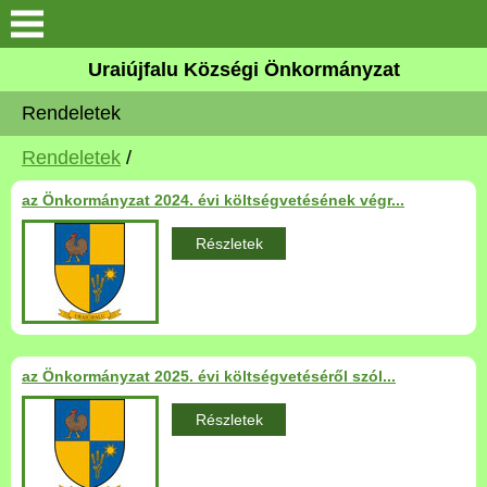
Köszöntő
Uraiújfalu Községi Önkormányzat
Rendeletek
Elérhetőségek
Rendeletek
/
Uraiújfalu
az Önkormányzat 2024. évi költségvetésének végr...
Önkormányzat
Részletek
Közös Önkormányzati
Hivatal
Választási információk
az Önkormányzat 2025. évi költségvetéséről szól...
Részletek
Versenyképes Járások
Program