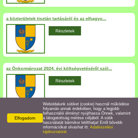
Települési Arculati
Kézikönyv
a közterületek tisztán tartásáról és az elhagyo...
Hírek
Részletek
Bezerédj Amália Óvoda
Önkormányzati konyha
az Önkormányzat 2024. évi költségvetéséről szól...
Egyéb intézmények
Részletek
Egyéb szolgáltatások
Weboldalunk sütiket (cookie) használ működése
folyamán annak érdekében, hogy a legjobb
Egészségügyi ellátás
felhasználói élményt nyújthassa Önnek, valamint
Elfogadom
a látogatottság mérése céljából. A sütik
az Önkormányzat 2023. évi költségvetésének végr...
használatát bármikor letilthatja! Erről bővebb
Uraiújfalu Sportegyesület
információkat olvashat itt:
Adatkezelési
Részletek
tájékoztatónk