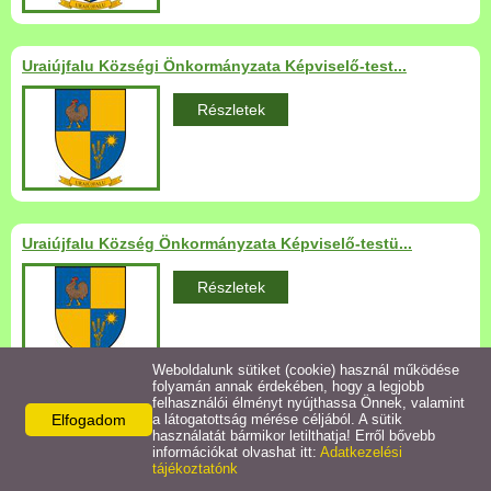
Települési Arculati
Kézikönyv
Uraiújfalu Községi Önkormányzata Képviselő-test...
Hírek
Részletek
Bezerédj Amália Óvoda
Önkormányzati konyha
Uraiújfalu Község Önkormányzata Képviselő-testü...
Egyéb intézmények
Részletek
Egyéb szolgáltatások
Weboldalunk sütiket (cookie) használ működése
folyamán annak érdekében, hogy a legjobb
Egészségügyi ellátás
felhasználói élményt nyújthassa Önnek, valamint
Elfogadom
a látogatottság mérése céljából. A sütik
Uraiújfalu Község Önkormányzata Képviselő-testü...
használatát bármikor letilthatja! Erről bővebb
Uraiújfalu Sportegyesület
információkat olvashat itt:
Adatkezelési
Részletek
tájékoztatónk