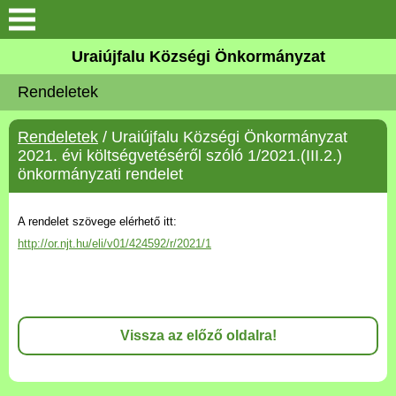
Köszöntő
Uraiújfalu Községi Önkormányzat
Rendeletek
Elérhetőségek
Rendeletek
/ Uraiújfalu Községi Önkormányzat
Uraiújfalu
2021. évi költségvetéséről szóló 1/2021.(III.2.)
önkormányzati rendelet
Önkormányzat
A rendelet szövege elérhető itt:
Közös Önkormányzati
http://or.njt.hu/eli/v01/424592/r/2021/1
Hivatal
Választási információk
Vissza az előző oldalra!
Versenyképes Járások
Program