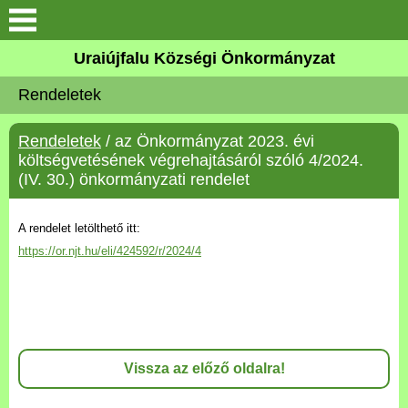
Köszöntő
Uraiújfalu Községi Önkormányzat
Rendeletek
Elérhetőségek
Rendeletek
/ az Önkormányzat 2023. évi
Uraiújfalu
költségvetésének végrehajtásáról szóló 4/2024.
(IV. 30.) önkormányzati rendelet
Önkormányzat
A rendelet letölthető itt:
Közös Önkormányzati
https://or.njt.hu/eli/424592/r/2024/4
Hivatal
Választási információk
Versenyképes Járások
Vissza az előző oldalra!
Program