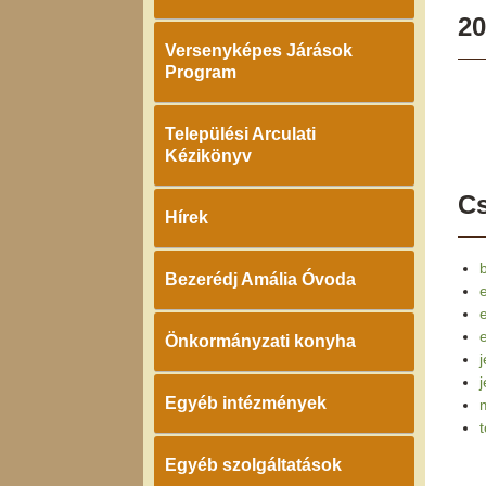
20
Versenyképes Járások
Program
Települési Arculati
Kézikönyv
Cs
Hírek
Bezerédj Amália Óvoda
e
Önkormányzati konyha
j
Egyéb intézmények
Egyéb szolgáltatások