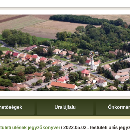
hetőségek
Uraiújfalu
Önkormán
tületi ülések jegyzőkönyvei
/ 2022.05.02.. testületi ülés je