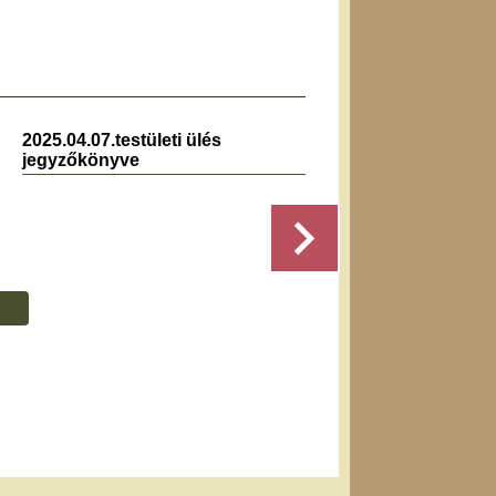
2025.04.07.testületi ülés
2
jegyzőkönyve
Részletek