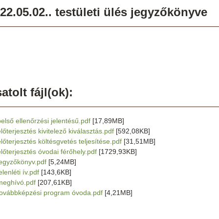
22.05.02.. testületi ülés jegyzőkönyve
atolt fájl(ok):
belső ellenőrzési jelentésű.pdf
[17,89MB]
lőterjesztés kivitelező kiválasztás.pdf
[592,08KB]
előterjesztés költésgvetés teljesítése.pdf
[31,51MB]
előterjesztés óvodai férőhely.pdf
[1729,93KB]
jegyzőkönyv.pdf
[5,24MB]
elenléti ív.pdf
[143,6KB]
meghívó.pdf
[207,61KB]
továbbképzési program óvoda.pdf
[4,21MB]