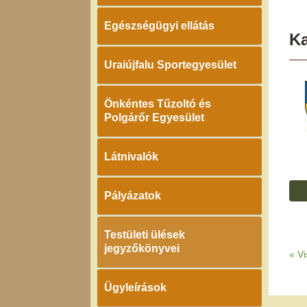
Egészségügyi ellátás
K
Uraiújfalu Sportegyesület
Önkéntes Tűzoltó és
Polgárőr Egyesület
Látnivalók
Pályázatok
Testületi ülések
jegyzőkönyvei
«
Vi
Ügyleírások