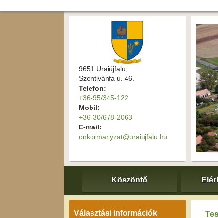
9651 Uraiújfalu,
Szentivánfa u. 46.
Telefon:
+36-95/345-122
Mobil:
+36-30/678-2063
E-mail:
onkormanyzat@uraiujfalu.hu
Köszöntő
Elér
Választási információk
Tes