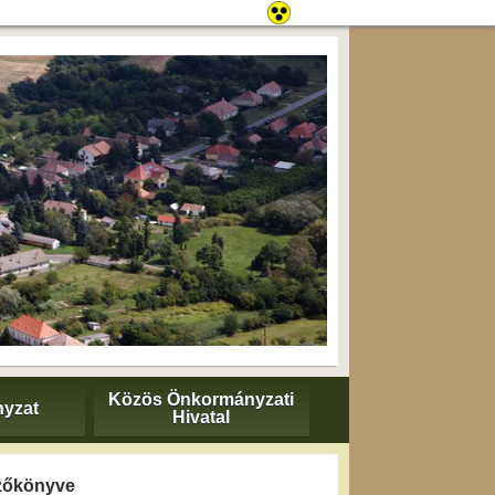
Közös Önkormányzati
yzat
Hivatal
gyzőkönyve