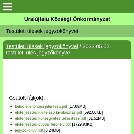
Köszöntő
Uraiújfalu Községi Önkormányzat
Testületi ülések jegyzőkönyvei
Elérhetőségek
Testületi ülések jegyzőkönyvei
/ 2022.05.02..
Uraiújfalu
testületi ülés jegyzőkönyve
Önkormányzat
Közös Önkormányzati
Hivatal
Csatolt fájl(ok):
Választási információk
belső ellenőrzési jelentésű.pdf
[17,89MB]
előterjesztés kivitelező kiválasztás.pdf
[592,08KB]
Versenyképes Járások
előterjesztés költésgvetés teljesítése.pdf
[31,51MB]
Program
előterjesztés óvodai férőhely.pdf
[1729,93KB]
jegyzőkönyv.pdf
[5,24MB]