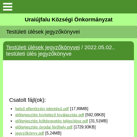
Köszöntő
Uraiújfalu Községi Önkormányzat
Testületi ülések jegyzőkönyvei
Elérhetőségek
Testületi ülések jegyzőkönyvei
/ 2022.05.02..
Uraiújfalu
testületi ülés jegyzőkönyve
Önkormányzat
Közös Önkormányzati
Hivatal
Csatolt fájl(ok):
Választási információk
belső ellenőrzési jelentésű.pdf
[17,89MB]
előterjesztés kivitelező kiválasztás.pdf
[592,08KB]
Versenyképes Járások
előterjesztés költésgvetés teljesítése.pdf
[31,51MB]
Program
előterjesztés óvodai férőhely.pdf
[1729,93KB]
jegyzőkönyv.pdf
[5,24MB]