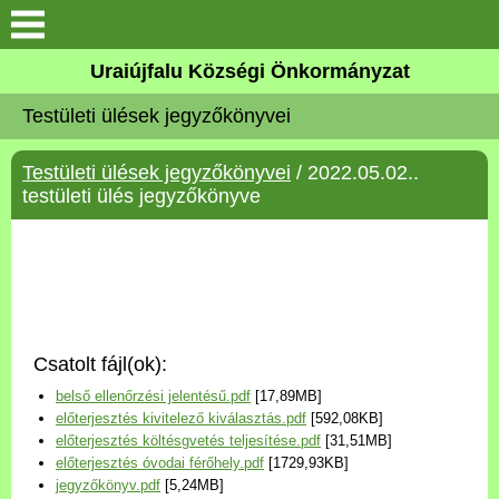
Köszöntő
Uraiújfalu Községi Önkormányzat
Testületi ülések jegyzőkönyvei
Elérhetőségek
Testületi ülések jegyzőkönyvei
/ 2022.05.02..
Uraiújfalu
testületi ülés jegyzőkönyve
Önkormányzat
Közös Önkormányzati
Hivatal
Csatolt fájl(ok):
Választási információk
belső ellenőrzési jelentésű.pdf
[17,89MB]
előterjesztés kivitelező kiválasztás.pdf
[592,08KB]
Versenyképes Járások
előterjesztés költésgvetés teljesítése.pdf
[31,51MB]
Program
előterjesztés óvodai férőhely.pdf
[1729,93KB]
jegyzőkönyv.pdf
[5,24MB]