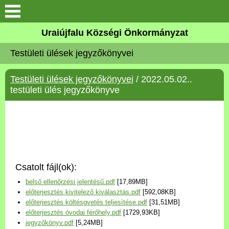
Köszöntő
Uraiújfalu Községi Önkormányzat
Testületi ülések jegyzőkönyvei
Elérhetőségek
Testületi ülések jegyzőkönyvei
/ 2022.05.02..
Uraiújfalu
testületi ülés jegyzőkönyve
Önkormányzat
Közös Önkormányzati
Hivatal
Csatolt fájl(ok):
Választási információk
belső ellenőrzési jelentésű.pdf
[17,89MB]
előterjesztés kivitelező kiválasztás.pdf
[592,08KB]
Versenyképes Járások
előterjesztés költésgvetés teljesítése.pdf
[31,51MB]
Program
előterjesztés óvodai férőhely.pdf
[1729,93KB]
jegyzőkönyv.pdf
[5,24MB]