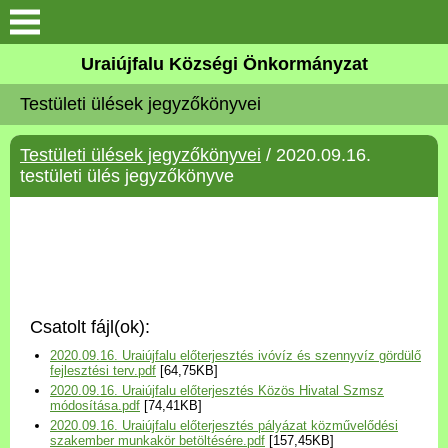
Köszöntő
Uraiújfalu Községi Önkormányzat
Testületi ülések jegyzőkönyvei
Elérhetőségek
Testületi ülések jegyzőkönyvei
/ 2020.09.16.
Uraiújfalu
testületi ülés jegyzőkönyve
Önkormányzat
Közös Önkormányzati
Hivatal
Csatolt fájl(ok):
Választási információk
2020.09.16. Uraiújfalu előterjesztés ivóvíz és szennyvíz gördülő
fejlesztési terv.pdf
[64,75KB]
2020.09.16. Uraiújfalu előterjesztés Közös Hivatal Szmsz
Versenyképes Járások
módosítása.pdf
[74,41KB]
Program
2020.09.16. Uraiújfalu előterjesztés pályázat közművelődési
szakember munkakör betöltésére.pdf
[157,45KB]