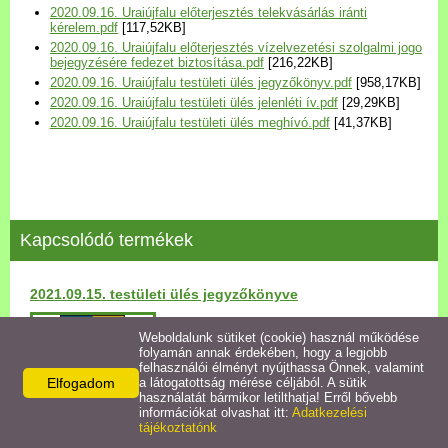
2020.09.16. Uraiújfalu előterjesztés telekvásárlás iránti
Települési Arculati
kérelem.pdf
[117,52KB]
Kézikönyv
2020.09.16. Uraiújfalu előterjesztés vízelvezetési szolgalmi jogo
bejegyzésére fedezet biztosítása.pdf
[216,22KB]
2020.09.16. Uraiújfalu testületi ülés jegyzőkönyv.pdf
[958,17KB]
Hírek
2020.09.16. Uraiújfalu testületi ülés jelenléti ív.pdf
[29,29KB]
2020.09.16. Uraiújfalu testületi ülés meghívó.pdf
[41,37KB]
Bezerédj Amália Óvoda
Önkormányzati konyha
Kapcsolódó termékek
Egyéb intézmények
2021.09.15. testületi ülés jegyzőkönyve
Egyéb szolgáltatások
Részletek
Weboldalunk sütiket (cookie) használ működése
folyamán annak érdekében, hogy a legjobb
Egészségügyi ellátás
felhasználói élményt nyújthassa Önnek, valamint
Elfogadom
a látogatottság mérése céljából. A sütik
használatát bármikor letilthatja! Erről bővebb
Uraiújfalu Sportegyesület
információkat olvashat itt:
Adatkezelési
tájékoztatónk