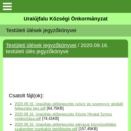
Köszöntő
Uraiújfalu Községi Önkormányzat
Testületi ülések jegyzőkönyvei
Elérhetőségek
Testületi ülések jegyzőkönyvei
/ 2020.09.16.
Uraiújfalu
testületi ülés jegyzőkönyve
Önkormányzat
Közös Önkormányzati
Hivatal
Csatolt fájl(ok):
Választási információk
2020.09.16. Uraiújfalu előterjesztés ivóvíz és szennyvíz gördülő
fejlesztési terv.pdf
[64,75KB]
2020.09.16. Uraiújfalu előterjesztés Közös Hivatal Szmsz
Versenyképes Járások
módosítása.pdf
[74,41KB]
Program
2020.09.16. Uraiújfalu előterjesztés pályázat közművelődési
szakember munkakör betöltésére.pdf
[157,45KB]