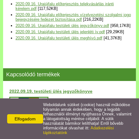
2020.09.16. Uraiújfalu előterjesztés telekvásárlás iránti
Települési Arculati
kérelem.pdf
[117,52KB]
Kézikönyv
2020.09.16. Uraiújfalu előterjesztés vízelvezetési szolgalmi jogo
bejegyzésére fedezet biztosítása.pdf
[216,22KB]
2020.09.16. Uraiújfalu testületi ülés jegyzőkönyv.pdf
[958,17KB]
Hírek
2020.09.16. Uraiújfalu testületi ülés jelenléti ív.pdf
[29,29KB]
2020.09.16. Uraiújfalu testületi ülés meghívó.pdf
[41,37KB]
Bezerédj Amália Óvoda
Önkormányzati konyha
Kapcsolódó termékek
Egyéb intézmények
2022.09.19. testületi ülés jegyzőkönyve
Egyéb szolgáltatások
Részletek
Weboldalunk sütiket (cookie) használ működése
folyamán annak érdekében, hogy a legjobb
Egészségügyi ellátás
felhasználói élményt nyújthassa Önnek, valamint
Elfogadom
a látogatottság mérése céljából. A sütik
használatát bármikor letilthatja! Erről bővebb
Uraiújfalu Sportegyesület
információkat olvashat itt:
Adatkezelési
tájékoztatónk