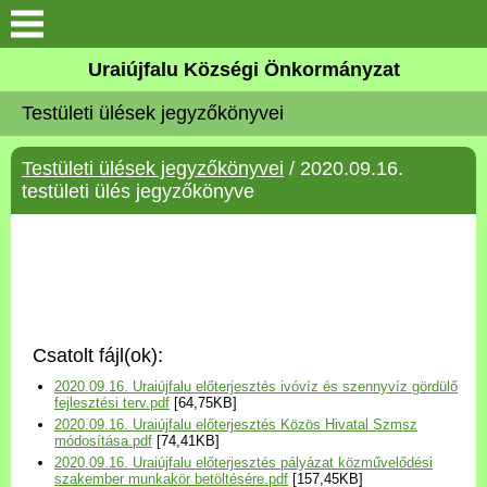
Köszöntő
Uraiújfalu Községi Önkormányzat
Testületi ülések jegyzőkönyvei
Elérhetőségek
Testületi ülések jegyzőkönyvei
/ 2020.09.16.
Uraiújfalu
testületi ülés jegyzőkönyve
Önkormányzat
Közös Önkormányzati
Hivatal
Csatolt fájl(ok):
Választási információk
2020.09.16. Uraiújfalu előterjesztés ivóvíz és szennyvíz gördülő
fejlesztési terv.pdf
[64,75KB]
2020.09.16. Uraiújfalu előterjesztés Közös Hivatal Szmsz
Versenyképes Járások
módosítása.pdf
[74,41KB]
Program
2020.09.16. Uraiújfalu előterjesztés pályázat közművelődési
szakember munkakör betöltésére.pdf
[157,45KB]