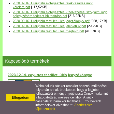
2020.09.16. Uraiújfalu előterjesztés telekvásárlás iránti
Települési Arculati
kérelem.pdf
[117,52KB]
Kézikönyv
2020.09.16. Uraiújfalu előterjesztés vízelvezetési szolgalmi jogo
bejegyzésére fedezet biztosítása.pdf
[216,22KB]
2020.09.16. Uraiújfalu testületi ülés jegyzőkönyv.pdf
[958,17KB]
Hírek
2020.09.16. Uraiújfalu testületi ülés jelenléti ív.pdf
[29,29KB]
2020.09.16. Uraiújfalu testületi ülés meghívó.pdf
[41,37KB]
Bezerédj Amália Óvoda
Önkormányzati konyha
Kapcsolódó termékek
Egyéb intézmények
2023.12.14. együttes testületi ülés jegyzőkönyve
Egyéb szolgáltatások
Részletek
Weboldalunk sütiket (cookie) használ működése
folyamán annak érdekében, hogy a legjobb
Egészségügyi ellátás
felhasználói élményt nyújthassa Önnek, valamint
Elfogadom
a látogatottság mérése céljából. A sütik
használatát bármikor letilthatja! Erről bővebb
Uraiújfalu Sportegyesület
információkat olvashat itt:
Adatkezelési
tájékoztatónk