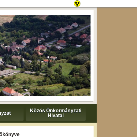
Közös Önkormányzati
yzat
Hivatal
yzőkönyve