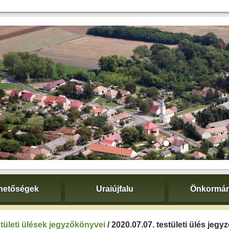
hetőségek
Uraiújfalu
Önkormán
tületi ülések jegyzőkönyvei
/ 2020.07.07. testületi ülés jeg