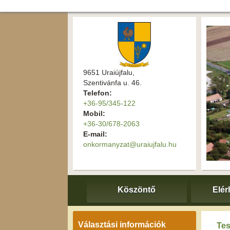
9651 Uraiújfalu,
Szentivánfa u. 46.
Telefon:
+36-95/345-122
Mobil:
+36-30/678-2063
E-mail:
onkormanyzat@uraiujfalu.hu
Köszöntő
Elér
Választási információk
Tes