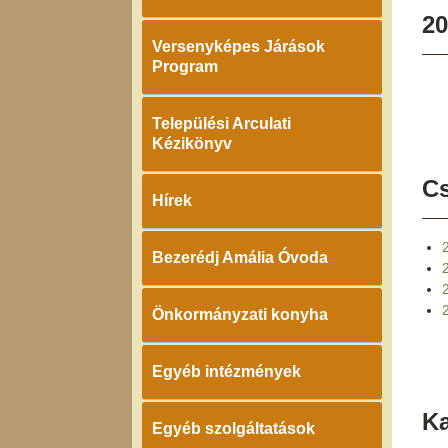
20
Versenyképes Járások
Program
Települési Arculati
Kézikönyv
Cs
Hírek
Bezerédj Amália Óvoda
Önkormányzati konyha
Egyéb intézmények
K
Egyéb szolgáltatások