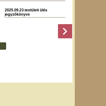
2025.09.23.testületi ülés
2023.0
jegyzőkönyve
jegyz
...
Részletek