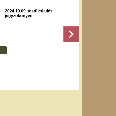
2024.10.09. testületi ülés
2023.0
jegyzőkönyve
jegyz
Részletek