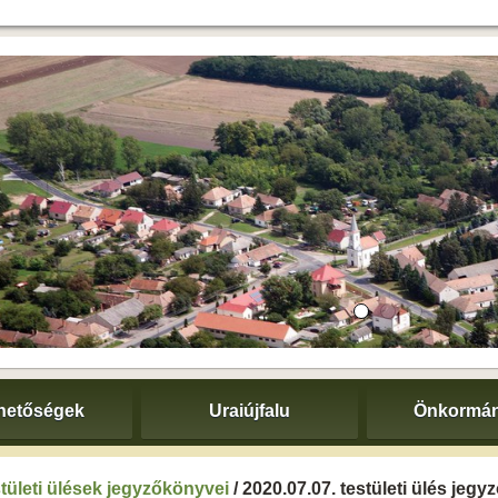
hetőségek
Uraiújfalu
Önkormán
tületi ülések jegyzőkönyvei
/ 2020.07.07. testületi ülés jeg