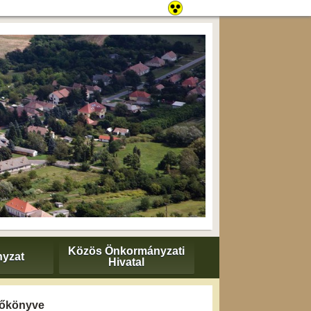
Közös Önkormányzati
yzat
Hivatal
yzőkönyve