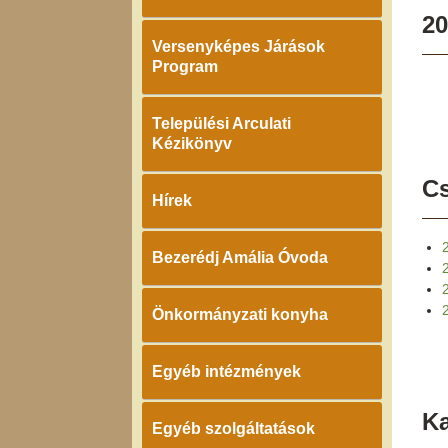
20
Versenyképes Járások
Program
Települési Arculati
Kézikönyv
Cs
Hírek
Bezerédj Amália Óvoda
Önkormányzati konyha
Egyéb intézmények
K
Egyéb szolgáltatások