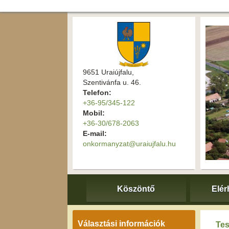
9651 Uraiújfalu,
Szentivánfa u. 46.
Telefon:
+36-95/345-122
Mobil:
+36-30/678-2063
E-mail:
onkormanyzat@uraiujfalu.hu
Köszöntő
Elér
Választási információk
Tes