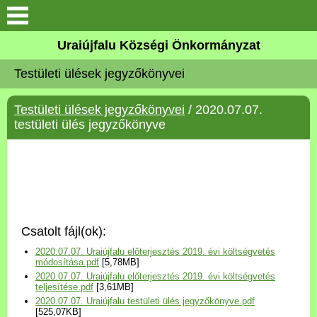
Köszöntő
Uraiújfalu Községi Önkormányzat
Testületi ülések jegyzőkönyvei
Elérhetőségek
Testületi ülések jegyzőkönyvei
/ 2020.07.07.
Uraiújfalu
testületi ülés jegyzőkönyve
Önkormányzat
Közös Önkormányzati
Hivatal
Csatolt fájl(ok):
Választási információk
2020.07.07. Uraiújfalu előterjesztés 2019. évi költségvetés
módosítása.pdf
[5,78MB]
2020.07.07. Uraiújfalu előterjesztés 2019. évi költségvetés
Versenyképes Járások
teljesítése.pdf
[3,61MB]
Program
2020.07.07. Uraiújfalu testületi ülés jegyzőkönyve.pdf
[525,07KB]