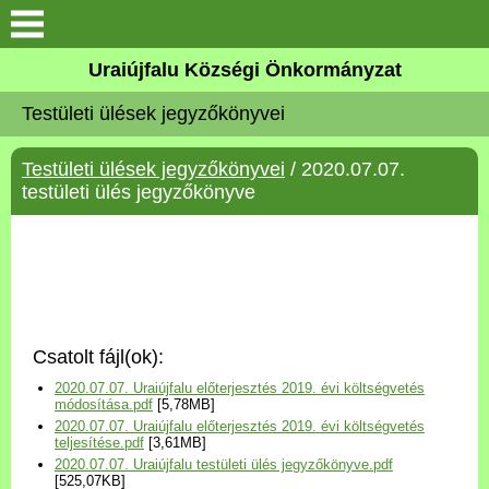
Köszöntő
Uraiújfalu Községi Önkormányzat
Testületi ülések jegyzőkönyvei
Elérhetőségek
Testületi ülések jegyzőkönyvei
/ 2020.07.07.
Uraiújfalu
testületi ülés jegyzőkönyve
Önkormányzat
Közös Önkormányzati
Hivatal
Csatolt fájl(ok):
Választási információk
2020.07.07. Uraiújfalu előterjesztés 2019. évi költségvetés
módosítása.pdf
[5,78MB]
2020.07.07. Uraiújfalu előterjesztés 2019. évi költségvetés
Versenyképes Járások
teljesítése.pdf
[3,61MB]
Program
2020.07.07. Uraiújfalu testületi ülés jegyzőkönyve.pdf
[525,07KB]