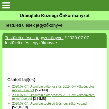
Köszöntő
Uraiújfalu Községi Önkormányzat
Testületi ülések jegyzőkönyvei
Elérhetőségek
Testületi ülések jegyzőkönyvei
/ 2020.07.07.
Uraiújfalu
testületi ülés jegyzőkönyve
Önkormányzat
Közös Önkormányzati
Hivatal
Csatolt fájl(ok):
Választási információk
2020.07.07. Uraiújfalu előterjesztés 2019. évi költségvetés
módosítása.pdf
[5,78MB]
2020.07.07. Uraiújfalu előterjesztés 2019. évi költségvetés
Versenyképes Járások
teljesítése.pdf
[3,61MB]
Program
2020.07.07. Uraiújfalu testületi ülés jegyzőkönyve.pdf
[525,07KB]