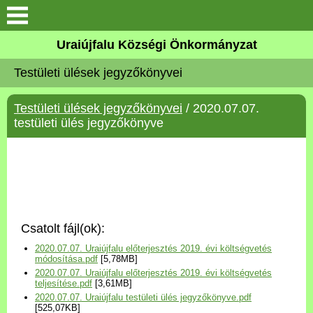
Köszöntő
Uraiújfalu Községi Önkormányzat
Testületi ülések jegyzőkönyvei
Elérhetőségek
Testületi ülések jegyzőkönyvei
/ 2020.07.07.
Uraiújfalu
testületi ülés jegyzőkönyve
Önkormányzat
Közös Önkormányzati
Hivatal
Csatolt fájl(ok):
Választási információk
2020.07.07. Uraiújfalu előterjesztés 2019. évi költségvetés
módosítása.pdf
[5,78MB]
2020.07.07. Uraiújfalu előterjesztés 2019. évi költségvetés
Versenyképes Járások
teljesítése.pdf
[3,61MB]
Program
2020.07.07. Uraiújfalu testületi ülés jegyzőkönyve.pdf
[525,07KB]