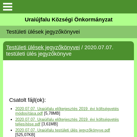
Köszöntő
Uraiújfalu Községi Önkormányzat
Testületi ülések jegyzőkönyvei
Elérhetőségek
Testületi ülések jegyzőkönyvei
/ 2020.07.07.
Uraiújfalu
testületi ülés jegyzőkönyve
Önkormányzat
Közös Önkormányzati
Hivatal
Csatolt fájl(ok):
Választási információk
2020.07.07. Uraiújfalu előterjesztés 2019. évi költségvetés
módosítása.pdf
[5,78MB]
2020.07.07. Uraiújfalu előterjesztés 2019. évi költségvetés
Versenyképes Járások
teljesítése.pdf
[3,61MB]
Program
2020.07.07. Uraiújfalu testületi ülés jegyzőkönyve.pdf
[525,07KB]