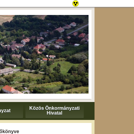
Közös Önkormányzati
yzat
Hivatal
yzőkönyve