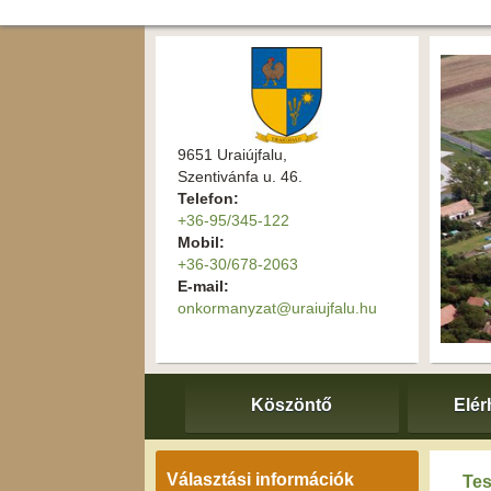
9651 Uraiújfalu,
Szentivánfa u. 46.
Telefon:
+36-95/345-122
Mobil:
+36-30/678-2063
E-mail:
onkormanyzat@uraiujfalu.hu
Köszöntő
Elér
Választási információk
Tes