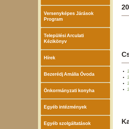
20
Versenyképes Járások
Program
Települési Arculati
Kézikönyv
Cs
Hírek
Bezerédj Amália Óvoda
Önkormányzati konyha
Egyéb intézmények
K
Egyéb szolgáltatások