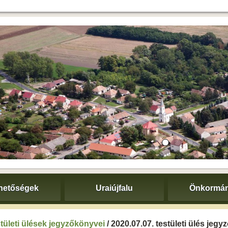
hetőségek
Uraiújfalu
Önkormán
tületi ülések jegyzőkönyvei
/ 2020.07.07. testületi ülés jeg