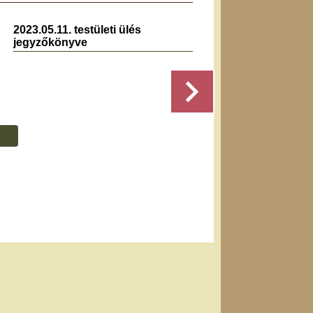
2023.05.11. testületi ülés
2021.1
jegyzőkönyve
jegyz
Részletek