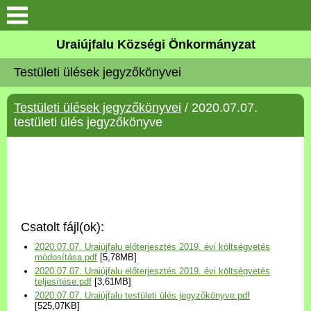
Köszöntő
Uraiújfalu Községi Önkormányzat
Testületi ülések jegyzőkönyvei
Elérhetőségek
Testületi ülések jegyzőkönyvei
/ 2020.07.07.
Uraiújfalu
testületi ülés jegyzőkönyve
Önkormányzat
Közös Önkormányzati
Hivatal
Csatolt fájl(ok):
Választási információk
2020.07.07. Uraiújfalu előterjesztés 2019. évi költségvetés
módosítása.pdf
[5,78MB]
2020.07.07. Uraiújfalu előterjesztés 2019. évi költségvetés
Versenyképes Járások
teljesítése.pdf
[3,61MB]
Program
2020.07.07. Uraiújfalu testületi ülés jegyzőkönyve.pdf
[525,07KB]