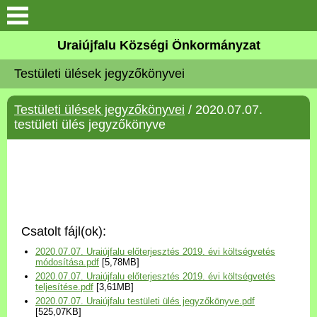
Köszöntő
Uraiújfalu Községi Önkormányzat
Testületi ülések jegyzőkönyvei
Elérhetőségek
Testületi ülések jegyzőkönyvei
/ 2020.07.07.
Uraiújfalu
testületi ülés jegyzőkönyve
Önkormányzat
Közös Önkormányzati
Hivatal
Csatolt fájl(ok):
Választási információk
2020.07.07. Uraiújfalu előterjesztés 2019. évi költségvetés
módosítása.pdf
[5,78MB]
2020.07.07. Uraiújfalu előterjesztés 2019. évi költségvetés
Versenyképes Járások
teljesítése.pdf
[3,61MB]
Program
2020.07.07. Uraiújfalu testületi ülés jegyzőkönyve.pdf
[525,07KB]