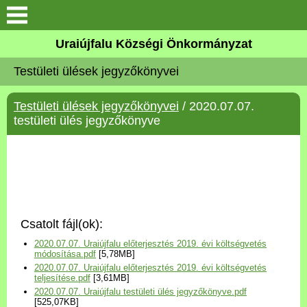
Köszöntő
Uraiújfalu Községi Önkormányzat
Testületi ülések jegyzőkönyvei
Elérhetőségek
Testületi ülések jegyzőkönyvei
/ 2020.07.07.
Uraiújfalu
testületi ülés jegyzőkönyve
Önkormányzat
Közös Önkormányzati
Hivatal
Csatolt fájl(ok):
Választási információk
2020.07.07. Uraiújfalu előterjesztés 2019. évi költségvetés
módosítása.pdf
[5,78MB]
2020.07.07. Uraiújfalu előterjesztés 2019. évi költségvetés
Versenyképes Járások
teljesítése.pdf
[3,61MB]
Program
2020.07.07. Uraiújfalu testületi ülés jegyzőkönyve.pdf
[525,07KB]