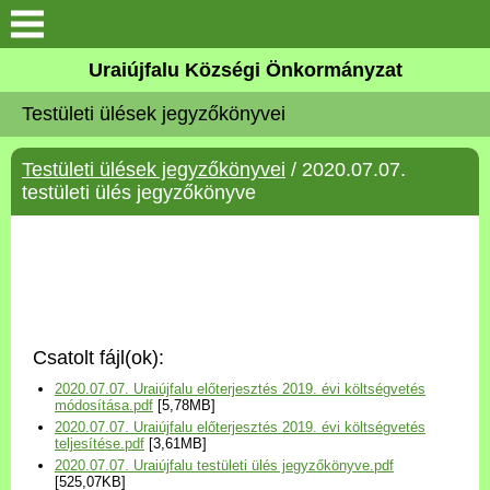
Köszöntő
Uraiújfalu Községi Önkormányzat
Testületi ülések jegyzőkönyvei
Elérhetőségek
Testületi ülések jegyzőkönyvei
/ 2020.07.07.
Uraiújfalu
testületi ülés jegyzőkönyve
Önkormányzat
Közös Önkormányzati
Hivatal
Csatolt fájl(ok):
Választási információk
2020.07.07. Uraiújfalu előterjesztés 2019. évi költségvetés
módosítása.pdf
[5,78MB]
2020.07.07. Uraiújfalu előterjesztés 2019. évi költségvetés
Versenyképes Járások
teljesítése.pdf
[3,61MB]
Program
2020.07.07. Uraiújfalu testületi ülés jegyzőkönyve.pdf
[525,07KB]