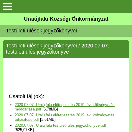
Köszöntő
Uraiújfalu Községi Önkormányzat
Testületi ülések jegyzőkönyvei
Elérhetőségek
Testületi ülések jegyzőkönyvei
/ 2020.07.07.
Uraiújfalu
testületi ülés jegyzőkönyve
Önkormányzat
Közös Önkormányzati
Hivatal
Csatolt fájl(ok):
Választási információk
2020.07.07. Uraiújfalu előterjesztés 2019. évi költségvetés
módosítása.pdf
[5,78MB]
2020.07.07. Uraiújfalu előterjesztés 2019. évi költségvetés
Versenyképes Járások
teljesítése.pdf
[3,61MB]
Program
2020.07.07. Uraiújfalu testületi ülés jegyzőkönyve.pdf
[525,07KB]