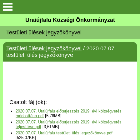
Köszöntő
Uraiújfalu Községi Önkormányzat
Testületi ülések jegyzőkönyvei
Elérhetőségek
Testületi ülések jegyzőkönyvei
/ 2020.07.07.
Uraiújfalu
testületi ülés jegyzőkönyve
Önkormányzat
Közös Önkormányzati
Hivatal
Csatolt fájl(ok):
Választási információk
2020.07.07. Uraiújfalu előterjesztés 2019. évi költségvetés
módosítása.pdf
[5,78MB]
2020.07.07. Uraiújfalu előterjesztés 2019. évi költségvetés
Versenyképes Járások
teljesítése.pdf
[3,61MB]
Program
2020.07.07. Uraiújfalu testületi ülés jegyzőkönyve.pdf
[525,07KB]