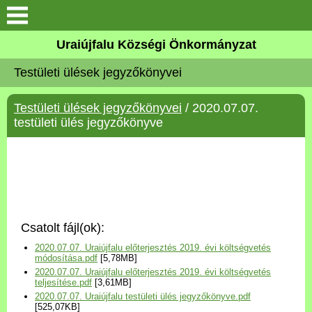
Köszöntő
Uraiújfalu Községi Önkormányzat
Testületi ülések jegyzőkönyvei
Elérhetőségek
Testületi ülések jegyzőkönyvei
/ 2020.07.07.
Uraiújfalu
testületi ülés jegyzőkönyve
Önkormányzat
Közös Önkormányzati
Hivatal
Csatolt fájl(ok):
Választási információk
2020.07.07. Uraiújfalu előterjesztés 2019. évi költségvetés
módosítása.pdf
[5,78MB]
2020.07.07. Uraiújfalu előterjesztés 2019. évi költségvetés
Versenyképes Járások
teljesítése.pdf
[3,61MB]
Program
2020.07.07. Uraiújfalu testületi ülés jegyzőkönyve.pdf
[525,07KB]