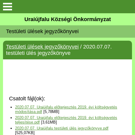
Köszöntő
Uraiújfalu Községi Önkormányzat
Testületi ülések jegyzőkönyvei
Elérhetőségek
Testületi ülések jegyzőkönyvei
/ 2020.07.07.
Uraiújfalu
testületi ülés jegyzőkönyve
Önkormányzat
Közös Önkormányzati
Hivatal
Csatolt fájl(ok):
Választási információk
2020.07.07. Uraiújfalu előterjesztés 2019. évi költségvetés
módosítása.pdf
[5,78MB]
2020.07.07. Uraiújfalu előterjesztés 2019. évi költségvetés
Versenyképes Járások
teljesítése.pdf
[3,61MB]
Program
2020.07.07. Uraiújfalu testületi ülés jegyzőkönyve.pdf
[525,07KB]