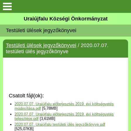
Köszöntő
Uraiújfalu Községi Önkormányzat
Testületi ülések jegyzőkönyvei
Elérhetőségek
Testületi ülések jegyzőkönyvei
/ 2020.07.07.
Uraiújfalu
testületi ülés jegyzőkönyve
Önkormányzat
Közös Önkormányzati
Hivatal
Csatolt fájl(ok):
Választási információk
2020.07.07. Uraiújfalu előterjesztés 2019. évi költségvetés
módosítása.pdf
[5,78MB]
2020.07.07. Uraiújfalu előterjesztés 2019. évi költségvetés
Versenyképes Járások
teljesítése.pdf
[3,61MB]
Program
2020.07.07. Uraiújfalu testületi ülés jegyzőkönyve.pdf
[525,07KB]