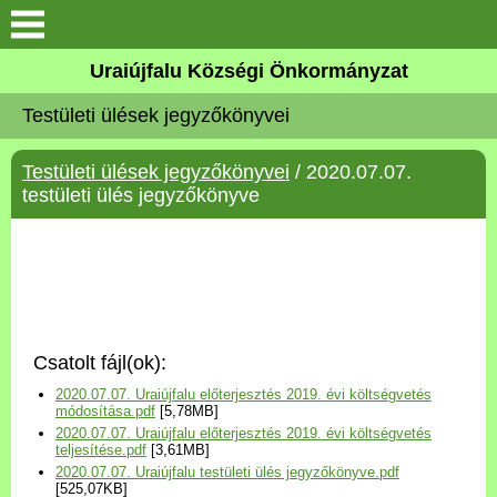
Köszöntő
Uraiújfalu Községi Önkormányzat
Testületi ülések jegyzőkönyvei
Elérhetőségek
Testületi ülések jegyzőkönyvei
/ 2020.07.07.
Uraiújfalu
testületi ülés jegyzőkönyve
Önkormányzat
Közös Önkormányzati
Hivatal
Csatolt fájl(ok):
Választási információk
2020.07.07. Uraiújfalu előterjesztés 2019. évi költségvetés
módosítása.pdf
[5,78MB]
2020.07.07. Uraiújfalu előterjesztés 2019. évi költségvetés
Versenyképes Járások
teljesítése.pdf
[3,61MB]
Program
2020.07.07. Uraiújfalu testületi ülés jegyzőkönyve.pdf
[525,07KB]