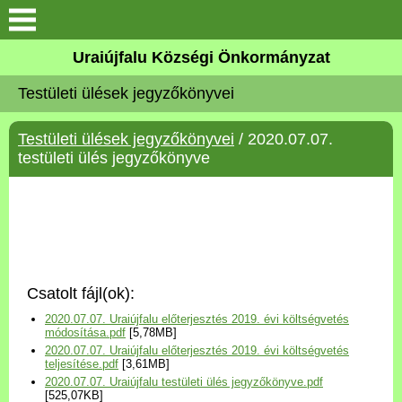
Köszöntő
Uraiújfalu Községi Önkormányzat
Testületi ülések jegyzőkönyvei
Elérhetőségek
Testületi ülések jegyzőkönyvei
/ 2020.07.07.
Uraiújfalu
testületi ülés jegyzőkönyve
Önkormányzat
Közös Önkormányzati
Hivatal
Csatolt fájl(ok):
Választási információk
2020.07.07. Uraiújfalu előterjesztés 2019. évi költségvetés
módosítása.pdf
[5,78MB]
2020.07.07. Uraiújfalu előterjesztés 2019. évi költségvetés
Versenyképes Járások
teljesítése.pdf
[3,61MB]
Program
2020.07.07. Uraiújfalu testületi ülés jegyzőkönyve.pdf
[525,07KB]