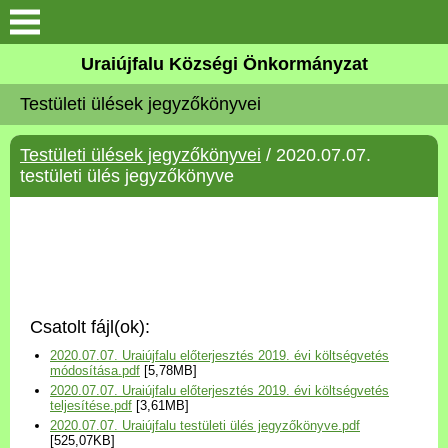
Köszöntő
Uraiújfalu Községi Önkormányzat
Testületi ülések jegyzőkönyvei
Elérhetőségek
Testületi ülések jegyzőkönyvei
/ 2020.07.07.
Uraiújfalu
testületi ülés jegyzőkönyve
Önkormányzat
Közös Önkormányzati
Hivatal
Csatolt fájl(ok):
Választási információk
2020.07.07. Uraiújfalu előterjesztés 2019. évi költségvetés
módosítása.pdf
[5,78MB]
2020.07.07. Uraiújfalu előterjesztés 2019. évi költségvetés
Versenyképes Járások
teljesítése.pdf
[3,61MB]
Program
2020.07.07. Uraiújfalu testületi ülés jegyzőkönyve.pdf
[525,07KB]