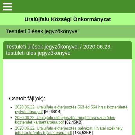
Köszöntő
Uraiújfalu Községi Önkormányzat
Testületi ülések jegyzőkönyvei
Elérhetőségek
Testületi ülések jegyzőkönyvei
/ 2020.06.23.
Uraiújfalu
testületi ülés jegyzőkönyve
Önkormányzat
Közös Önkormányzati
Hivatal
Csatolt fájl(ok):
Választási információk
2020.06.22. Uraiújfalu előterjesztés 563 éd 564 hrsz közterületté
nyilvánítása.pdf
[50,68KB]
2020.06.22. Uraiújfalu előterjesztés megbízási szerződés
Versenyképes Járások
közterület karbantartása.pdf
[62,45KB]
Program
2020.06.22. Uraiújfalu előterjesztés pályázat Hivatal székhely
infrastruktúrális fejlasztéséra.pdf
[134,53KB]