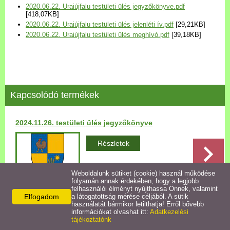
2020.06.22. Uraiújfalu testületi ülés jegyzőkönyve.pdf
Települési Arculati
[418,07KB]
Kézikönyv
2020.06.22. Uraiújfalu testületi ülés jelenléti ív.pdf
[29,21KB]
2020.06.22. Uraiújfalu testületi ülés meghívó.pdf
[39,18KB]
Hírek
Bezerédj Amália Óvoda
Kapcsolódó termékek
Önkormányzati konyha
2024.11.26. testületi ülés jegyzőkönyve
Egyéb intézmények
Részletek
Egyéb szolgáltatások
Weboldalunk sütiket (cookie) használ működése
folyamán annak érdekében, hogy a legjobb
Egészségügyi ellátás
felhasználói élményt nyújthassa Önnek, valamint
Elfogadom
a látogatottság mérése céljából. A sütik
használatát bármikor letilthatja! Erről bővebb
Vissza az előző oldalra!
Uraiújfalu Sportegyesület
információkat olvashat itt:
Adatkezelési
tájékoztatónk