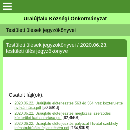
Köszöntő
Uraiújfalu Községi Önkormányzat
Testületi ülések jegyzőkönyvei
Elérhetőségek
Testületi ülések jegyzőkönyvei
/ 2020.06.23.
Uraiújfalu
testületi ülés jegyzőkönyve
Önkormányzat
Közös Önkormányzati
Hivatal
Csatolt fájl(ok):
Választási információk
2020.06.22. Uraiújfalu előterjesztés 563 éd 564 hrsz közterületté
nyilvánítása.pdf
[50,68KB]
2020.06.22. Uraiújfalu előterjesztés megbízási szerződés
Versenyképes Járások
közterület karbantartása.pdf
[62,45KB]
Program
2020.06.22. Uraiújfalu előterjesztés pályázat Hivatal székhely
infrastruktúrális fejlasztéséra.pdf
[134,53KB]