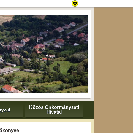
Közös Önkormányzati
yzat
Hivatal
yzőkönyve