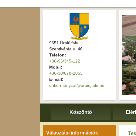
9651 Uraiújfalu,
Szentivánfa u. 46.
Telefon:
+36-95/345-122
Mobil:
+36-30/678-2063
E-mail:
onkormanyzat@uraiujfalu.hu
Köszöntő
Elér
Választási információk
Tes