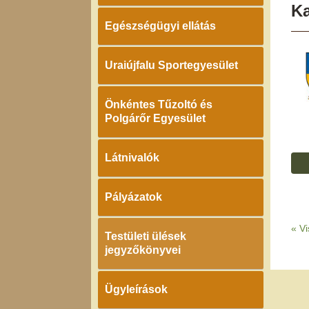
K
Egészségügyi ellátás
Uraiújfalu Sportegyesület
Önkéntes Tűzoltó és
Polgárőr Egyesület
Látnivalók
Pályázatok
«
Vi
Testületi ülések
jegyzőkönyvei
Ügyleírások