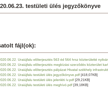
20.06.23. testületi ülés jegyzőkönyve
atolt fájl(ok):
2020.06.22. Uraiújfalu előterjesztés 563 éd 564 hrsz közterületté nyilvá
2020.06.22. Uraiújfalu előterjesztés megbízási szerződés közterület ka
2020.06.22. Uraiújfalu előterjesztés pályázat Hivatal székhely infrastrukt
2020.06.22. Uraiújfalu testületi ülés jegyzőkönyve.pdf
[418,07KB]
020.06.22. Uraiújfalu testületi ülés jelenléti ív.pdf
[29,21KB]
2020.06.22. Uraiújfalu testületi ülés meghívó.pdf
[39,18KB]