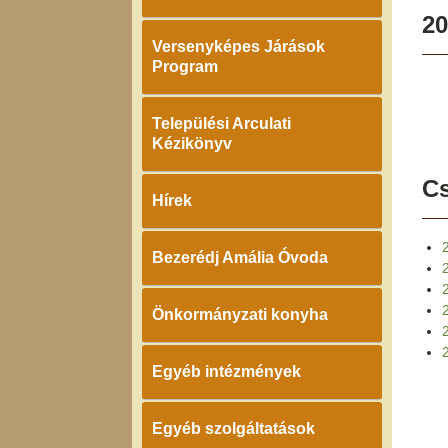
20
Versenyképes Járások
Program
Települési Arculati
Kézikönyv
Cs
Hírek
Bezerédj Amália Óvoda
Önkormányzati konyha
2
Egyéb intézmények
Egyéb szolgáltatások