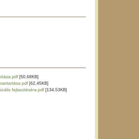
nítása.pdf
[50,68KB]
rbantartása.pdf
[62,45KB]
úrális fejlasztéséra.pdf
[134,53KB]