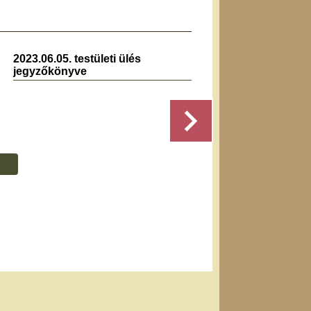
2023.06.05. testületi ülés
2025.0
jegyzőkönyve
jegyz
,
Részletek