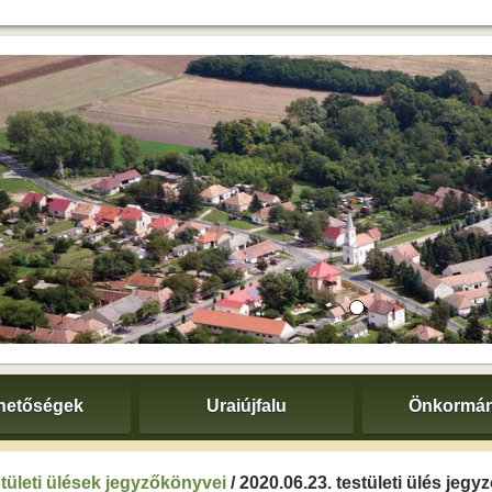
hetőségek
Uraiújfalu
Önkormán
tületi ülések jegyzőkönyvei
/ 2020.06.23. testületi ülés jeg