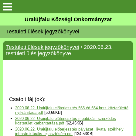
Köszöntő
Uraiújfalu Községi Önkormányzat
Testületi ülések jegyzőkönyvei
Elérhetőségek
Testületi ülések jegyzőkönyvei
/ 2020.06.23.
Uraiújfalu
testületi ülés jegyzőkönyve
Önkormányzat
Közös Önkormányzati
Hivatal
Csatolt fájl(ok):
Választási információk
2020.06.22. Uraiújfalu előterjesztés 563 éd 564 hrsz közterületté
nyilvánítása.pdf
[50,68KB]
2020.06.22. Uraiújfalu előterjesztés megbízási szerződés
Versenyképes Járások
közterület karbantartása.pdf
[62,45KB]
Program
2020.06.22. Uraiújfalu előterjesztés pályázat Hivatal székhely
infrastruktúrális fejlasztéséra.pdf
[134,53KB]