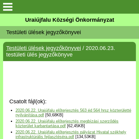
Köszöntő
Uraiújfalu Községi Önkormányzat
Testületi ülések jegyzőkönyvei
Elérhetőségek
Testületi ülések jegyzőkönyvei
/ 2020.06.23.
Uraiújfalu
testületi ülés jegyzőkönyve
Önkormányzat
Közös Önkormányzati
Hivatal
Csatolt fájl(ok):
Választási információk
2020.06.22. Uraiújfalu előterjesztés 563 éd 564 hrsz közterületté
nyilvánítása.pdf
[50,68KB]
2020.06.22. Uraiújfalu előterjesztés megbízási szerződés
Versenyképes Járások
közterület karbantartása.pdf
[62,45KB]
Program
2020.06.22. Uraiújfalu előterjesztés pályázat Hivatal székhely
infrastruktúrális fejlasztéséra.pdf
[134,53KB]