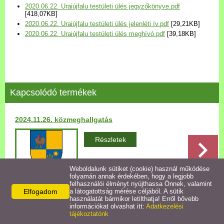
2020.06.22. Uraiújfalu testületi ülés jegyzőkönyve.pdf
Települési Arculati
[418,07KB]
Kézikönyv
2020.06.22. Uraiújfalu testületi ülés jelenléti ív.pdf
[29,21KB]
2020.06.22. Uraiújfalu testületi ülés meghívó.pdf
[39,18KB]
Hírek
Bezerédj Amália Óvoda
Kapcsolódó termékek
Önkormányzati konyha
2024.11.26. közmeghallgatás
Egyéb intézmények
Részletek
Egyéb szolgáltatások
Weboldalunk sütiket (cookie) használ működése
folyamán annak érdekében, hogy a legjobb
Egészségügyi ellátás
felhasználói élményt nyújthassa Önnek, valamint
Elfogadom
a látogatottság mérése céljából. A sütik
használatát bármikor letilthatja! Erről bővebb
Vissza az előző oldalra!
Uraiújfalu Sportegyesület
információkat olvashat itt:
Adatkezelési
tájékoztatónk