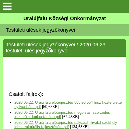
Köszöntő
Uraiújfalu Községi Önkormányzat
Testületi ülések jegyzőkönyvei
Elérhetőségek
Testületi ülések jegyzőkönyvei
/ 2020.06.23.
Uraiújfalu
testületi ülés jegyzőkönyve
Önkormányzat
Közös Önkormányzati
Hivatal
Csatolt fájl(ok):
Választási információk
2020.06.22. Uraiújfalu előterjesztés 563 éd 564 hrsz közterületté
nyilvánítása.pdf
[50,68KB]
2020.06.22. Uraiújfalu előterjesztés megbízási szerződés
Versenyképes Járások
közterület karbantartása.pdf
[62,45KB]
Program
2020.06.22. Uraiújfalu előterjesztés pályázat Hivatal székhely
infrastruktúrális fejlasztéséra.pdf
[134,53KB]