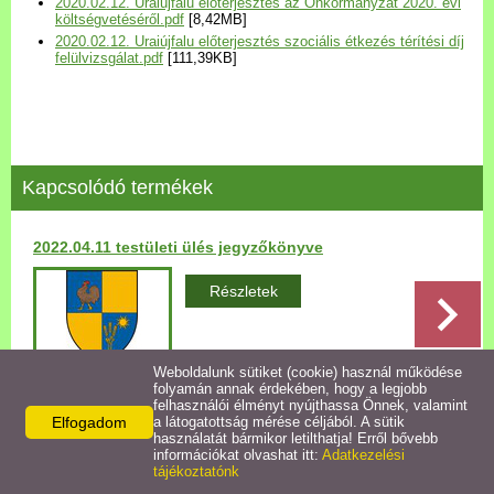
2020.02.12. Uraiújfalu előterjesztés az Önkormányzat 2020. évi
Települési Arculati
költségvetéséről.pdf
[8,42MB]
2020.02.12. Uraiújfalu előterjesztés szociális étkezés térítési díj
Kézikönyv
felülvizsgálat.pdf
[111,39KB]
Hírek
Bezerédj Amália Óvoda
Kapcsolódó termékek
Önkormányzati konyha
2022.04.11 testületi ülés jegyzőkönyve
Egyéb intézmények
Részletek
Egyéb szolgáltatások
Weboldalunk sütiket (cookie) használ működése
folyamán annak érdekében, hogy a legjobb
Egészségügyi ellátás
felhasználói élményt nyújthassa Önnek, valamint
Elfogadom
a látogatottság mérése céljából. A sütik
Vissza az előző oldalra!
használatát bármikor letilthatja! Erről bővebb
Uraiújfalu Sportegyesület
információkat olvashat itt:
Adatkezelési
tájékoztatónk