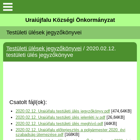
Köszöntő
Uraiújfalu Községi Önkormányzat
Testületi ülések jegyzőkönyvei
Elérhetőségek
Testületi ülések jegyzőkönyvei
/ 2020.02.12.
Uraiújfalu
testületi ülés jegyzőkönyve
Önkormányzat
Közös Önkormányzati
Hivatal
Csatolt fájl(ok):
Választási információk
2020.02.12. Uraiújfalu testületi ülés jegyzőkönyv.pdf
[474,64KB]
2020.02.12. Uraiújfalu testületi ülés jelenléti iv.pdf
[26,84KB]
Versenyképes Járások
2020.02.12. Uraiújfalu testületi ülés meghívó.pdf
[44KB]
Program
2020.02.12. Uraiújfalu előterjesztés a polgármester 2020. évi
szabadság ütemezése.pdf
[168KB]