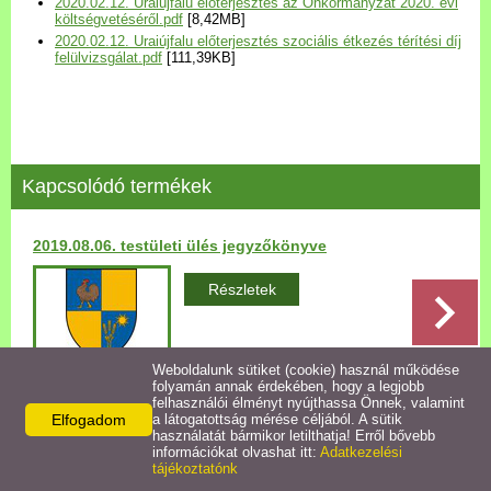
2020.02.12. Uraiújfalu előterjesztés az Önkormányzat 2020. évi
Települési Arculati
költségvetéséről.pdf
[8,42MB]
2020.02.12. Uraiújfalu előterjesztés szociális étkezés térítési díj
Kézikönyv
felülvizsgálat.pdf
[111,39KB]
Hírek
Bezerédj Amália Óvoda
Kapcsolódó termékek
Önkormányzati konyha
2019.08.06. testületi ülés jegyzőkönyve
Egyéb intézmények
Részletek
Egyéb szolgáltatások
Weboldalunk sütiket (cookie) használ működése
folyamán annak érdekében, hogy a legjobb
Egészségügyi ellátás
felhasználói élményt nyújthassa Önnek, valamint
Elfogadom
a látogatottság mérése céljából. A sütik
Vissza az előző oldalra!
használatát bármikor letilthatja! Erről bővebb
Uraiújfalu Sportegyesület
információkat olvashat itt:
Adatkezelési
tájékoztatónk