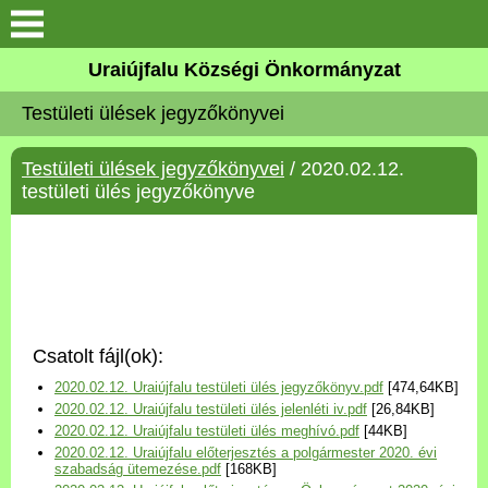
Köszöntő
Uraiújfalu Községi Önkormányzat
Testületi ülések jegyzőkönyvei
Elérhetőségek
Testületi ülések jegyzőkönyvei
/ 2020.02.12.
Uraiújfalu
testületi ülés jegyzőkönyve
Önkormányzat
Közös Önkormányzati
Hivatal
Csatolt fájl(ok):
Választási információk
2020.02.12. Uraiújfalu testületi ülés jegyzőkönyv.pdf
[474,64KB]
2020.02.12. Uraiújfalu testületi ülés jelenléti iv.pdf
[26,84KB]
Versenyképes Járások
2020.02.12. Uraiújfalu testületi ülés meghívó.pdf
[44KB]
Program
2020.02.12. Uraiújfalu előterjesztés a polgármester 2020. évi
szabadság ütemezése.pdf
[168KB]