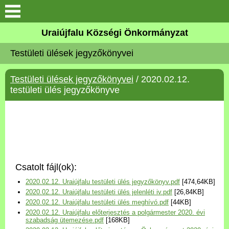
Köszöntő
Uraiújfalu Községi Önkormányzat
Testületi ülések jegyzőkönyvei
Elérhetőségek
Testületi ülések jegyzőkönyvei
/ 2020.02.12.
Uraiújfalu
testületi ülés jegyzőkönyve
Önkormányzat
Közös Önkormányzati
Hivatal
Csatolt fájl(ok):
Választási információk
2020.02.12. Uraiújfalu testületi ülés jegyzőkönyv.pdf
[474,64KB]
2020.02.12. Uraiújfalu testületi ülés jelenléti iv.pdf
[26,84KB]
Versenyképes Járások
2020.02.12. Uraiújfalu testületi ülés meghívó.pdf
[44KB]
Program
2020.02.12. Uraiújfalu előterjesztés a polgármester 2020. évi
szabadság ütemezése.pdf
[168KB]