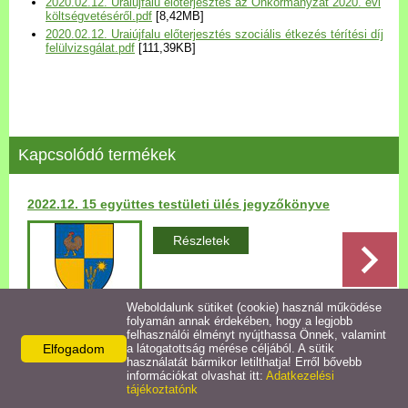
2020.02.12. Uraiújfalu előterjesztés az Önkormányzat 2020. évi
Települési Arculati
költségvetéséről.pdf
[8,42MB]
2020.02.12. Uraiújfalu előterjesztés szociális étkezés térítési díj
Kézikönyv
felülvizsgálat.pdf
[111,39KB]
Hírek
Bezerédj Amália Óvoda
Kapcsolódó termékek
Önkormányzati konyha
2022.12. 15 együttes testületi ülés jegyzőkönyve
Egyéb intézmények
Részletek
Egyéb szolgáltatások
Weboldalunk sütiket (cookie) használ működése
folyamán annak érdekében, hogy a legjobb
Egészségügyi ellátás
felhasználói élményt nyújthassa Önnek, valamint
Elfogadom
a látogatottság mérése céljából. A sütik
Vissza az előző oldalra!
használatát bármikor letilthatja! Erről bővebb
Uraiújfalu Sportegyesület
információkat olvashat itt:
Adatkezelési
tájékoztatónk