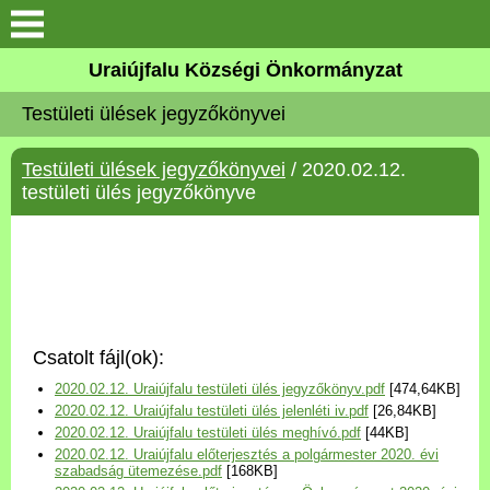
Köszöntő
Uraiújfalu Községi Önkormányzat
Testületi ülések jegyzőkönyvei
Elérhetőségek
Testületi ülések jegyzőkönyvei
/ 2020.02.12.
Uraiújfalu
testületi ülés jegyzőkönyve
Önkormányzat
Közös Önkormányzati
Hivatal
Csatolt fájl(ok):
Választási információk
2020.02.12. Uraiújfalu testületi ülés jegyzőkönyv.pdf
[474,64KB]
2020.02.12. Uraiújfalu testületi ülés jelenléti iv.pdf
[26,84KB]
Versenyképes Járások
2020.02.12. Uraiújfalu testületi ülés meghívó.pdf
[44KB]
Program
2020.02.12. Uraiújfalu előterjesztés a polgármester 2020. évi
szabadság ütemezése.pdf
[168KB]