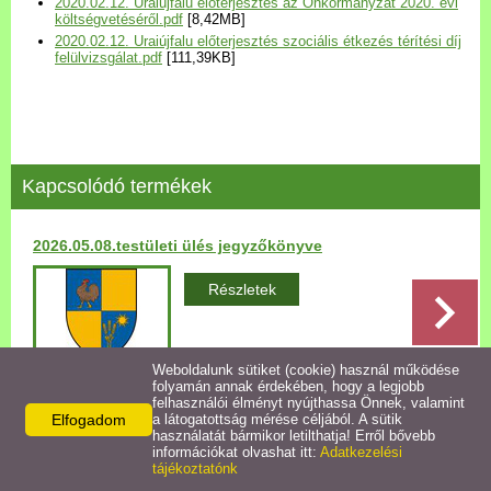
2020.02.12. Uraiújfalu előterjesztés az Önkormányzat 2020. évi
Települési Arculati
költségvetéséről.pdf
[8,42MB]
2020.02.12. Uraiújfalu előterjesztés szociális étkezés térítési díj
Kézikönyv
felülvizsgálat.pdf
[111,39KB]
Hírek
Bezerédj Amália Óvoda
Kapcsolódó termékek
Önkormányzati konyha
2026.05.08.testületi ülés jegyzőkönyve
Egyéb intézmények
Részletek
Egyéb szolgáltatások
Weboldalunk sütiket (cookie) használ működése
folyamán annak érdekében, hogy a legjobb
Egészségügyi ellátás
felhasználói élményt nyújthassa Önnek, valamint
Elfogadom
a látogatottság mérése céljából. A sütik
Vissza az előző oldalra!
használatát bármikor letilthatja! Erről bővebb
Uraiújfalu Sportegyesület
információkat olvashat itt:
Adatkezelési
tájékoztatónk