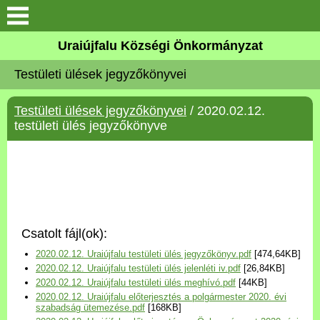
Köszöntő
Uraiújfalu Községi Önkormányzat
Testületi ülések jegyzőkönyvei
Elérhetőségek
Testületi ülések jegyzőkönyvei
/ 2020.02.12.
Uraiújfalu
testületi ülés jegyzőkönyve
Önkormányzat
Közös Önkormányzati
Hivatal
Csatolt fájl(ok):
Választási információk
2020.02.12. Uraiújfalu testületi ülés jegyzőkönyv.pdf
[474,64KB]
2020.02.12. Uraiújfalu testületi ülés jelenléti iv.pdf
[26,84KB]
Versenyképes Járások
2020.02.12. Uraiújfalu testületi ülés meghívó.pdf
[44KB]
Program
2020.02.12. Uraiújfalu előterjesztés a polgármester 2020. évi
szabadság ütemezése.pdf
[168KB]