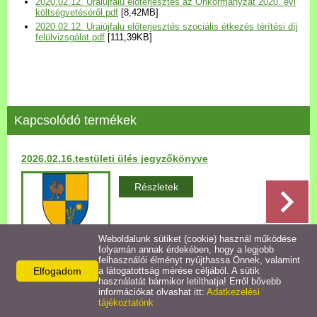
2020.02.12. Uraiújfalu előterjesztés az Önkormányzat 2020. évi
Települési Arculati
költségvetéséről.pdf
[8,42MB]
2020.02.12. Uraiújfalu előterjesztés szociális étkezés térítési díj
Kézikönyv
felülvizsgálat.pdf
[111,39KB]
Hírek
Bezerédj Amália Óvoda
Kapcsolódó termékek
Önkormányzati konyha
2026.02.16.testületi ülés jegyzőkönyve
Egyéb intézmények
Részletek
Egyéb szolgáltatások
Weboldalunk sütiket (cookie) használ működése
folyamán annak érdekében, hogy a legjobb
Egészségügyi ellátás
felhasználói élményt nyújthassa Önnek, valamint
Elfogadom
a látogatottság mérése céljából. A sütik
Vissza az előző oldalra!
használatát bármikor letilthatja! Erről bővebb
Uraiújfalu Sportegyesület
információkat olvashat itt:
Adatkezelési
tájékoztatónk