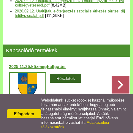
2020.02.12. Uraiújfalu előterjesztés az Önkormányzat 2020. évi
Települési Arculati
költségvetéséről.pdf
[8,42MB]
2020.02.12. Uraiújfalu előterjesztés szociális étkezés térítési díj
Kézikönyv
felülvizsgálat.pdf
[111,39KB]
Hírek
Bezerédj Amália Óvoda
Kapcsolódó termékek
Önkormányzati konyha
2025.11.25.közmeghallgatás
Egyéb intézmények
Részletek
Egyéb szolgáltatások
Weboldalunk sütiket (cookie) használ működése
folyamán annak érdekében, hogy a legjobb
Egészségügyi ellátás
felhasználói élményt nyújthassa Önnek, valamint
Elfogadom
a látogatottság mérése céljából. A sütik
Vissza az előző oldalra!
használatát bármikor letilthatja! Erről bővebb
Uraiújfalu Sportegyesület
információkat olvashat itt:
Adatkezelési
tájékoztatónk