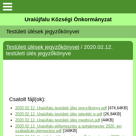
Köszöntő
Uraiújfalu Községi Önkormányzat
Testületi ülések jegyzőkönyvei
Elérhetőségek
Testületi ülések jegyzőkönyvei
/ 2020.02.12.
Uraiújfalu
testületi ülés jegyzőkönyve
Önkormányzat
Közös Önkormányzati
Hivatal
Csatolt fájl(ok):
Választási információk
2020.02.12. Uraiújfalu testületi ülés jegyzőkönyv.pdf
[474,64KB]
2020.02.12. Uraiújfalu testületi ülés jelenléti iv.pdf
[26,84KB]
Versenyképes Járások
2020.02.12. Uraiújfalu testületi ülés meghívó.pdf
[44KB]
Program
2020.02.12. Uraiújfalu előterjesztés a polgármester 2020. évi
szabadság ütemezése.pdf
[168KB]