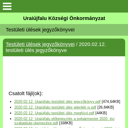
Köszöntő
Uraiújfalu Községi Önkormányzat
Testületi ülések jegyzőkönyvei
Elérhetőségek
Testületi ülések jegyzőkönyvei
/ 2020.02.12.
Uraiújfalu
testületi ülés jegyzőkönyve
Önkormányzat
Közös Önkormányzati
Hivatal
Csatolt fájl(ok):
Választási információk
2020.02.12. Uraiújfalu testületi ülés jegyzőkönyv.pdf
[474,64KB]
2020.02.12. Uraiújfalu testületi ülés jelenléti iv.pdf
[26,84KB]
Versenyképes Járások
2020.02.12. Uraiújfalu testületi ülés meghívó.pdf
[44KB]
Program
2020.02.12. Uraiújfalu előterjesztés a polgármester 2020. évi
szabadság ütemezése.pdf
[168KB]