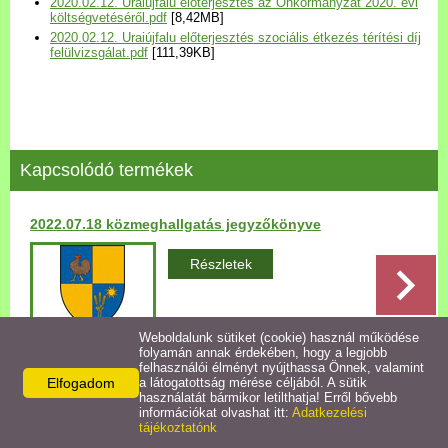
2020.02.12. Uraiújfalu előterjesztés az Önkormányzat 2020. évi
Települési Arculati
költségvetéséről.pdf
[8,42MB]
2020.02.12. Uraiújfalu előterjesztés szociális étkezés térítési díj
Kézikönyv
felülvizsgálat.pdf
[111,39KB]
Hírek
Bezerédj Amália Óvoda
Kapcsolódó termékek
Önkormányzati konyha
2022.07.18 közmeghallgatás jegyzőkönyve
Egyéb intézmények
Részletek
Egyéb szolgáltatások
Weboldalunk sütiket (cookie) használ működése
folyamán annak érdekében, hogy a legjobb
Egészségügyi ellátás
felhasználói élményt nyújthassa Önnek, valamint
Elfogadom
a látogatottság mérése céljából. A sütik
Vissza az előző oldalra!
használatát bármikor letilthatja! Erről bővebb
Uraiújfalu Sportegyesület
információkat olvashat itt:
Adatkezelési
tájékoztatónk