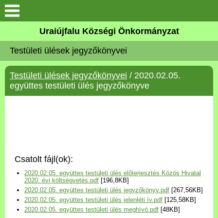
Köszöntő
Uraiújfalu Községi Önkormányzat
Testületi ülések jegyzőkönyvei
Elérhetőségek
Testületi ülések jegyzőkönyvei
/ 2020.02.05.
Uraiújfalu
együttes testületi ülés jegyzőkönyve
Önkormányzat
Közös Önkormányzati
Hivatal
Csatolt fájl(ok):
Választási információk
2020.02.05. együttes testületi ülés előterjesztés Közös Hivatal
2020. évi költségvetés.pdf
[196,8KB]
2020.02.05. együttes testületi ülés jegyzőkönyv.pdf
[267,56KB]
Versenyképes Járások
2020.02.05. együttes testületi ülés jelenléti ív.pdf
[125,58KB]
Program
2020.02.05. együttes testületi ülés meghívó.pdf
[48KB]