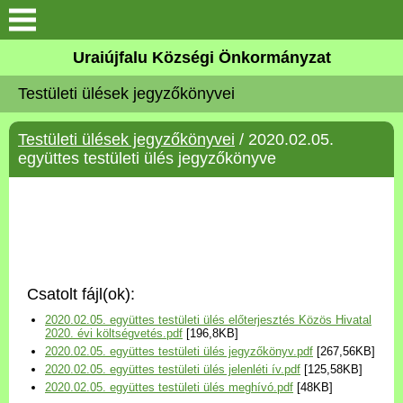
Köszöntő
Uraiújfalu Községi Önkormányzat
Testületi ülések jegyzőkönyvei
Elérhetőségek
Testületi ülések jegyzőkönyvei
/ 2020.02.05.
Uraiújfalu
együttes testületi ülés jegyzőkönyve
Önkormányzat
Közös Önkormányzati
Hivatal
Csatolt fájl(ok):
Választási információk
2020.02.05. együttes testületi ülés előterjesztés Közös Hivatal
2020. évi költségvetés.pdf
[196,8KB]
2020.02.05. együttes testületi ülés jegyzőkönyv.pdf
[267,56KB]
Versenyképes Járások
2020.02.05. együttes testületi ülés jelenléti ív.pdf
[125,58KB]
Program
2020.02.05. együttes testületi ülés meghívó.pdf
[48KB]