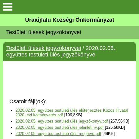
Köszöntő
Uraiújfalu Községi Önkormányzat
Testületi ülések jegyzőkönyvei
Elérhetőségek
Testületi ülések jegyzőkönyvei
/ 2020.02.05.
Uraiújfalu
együttes testületi ülés jegyzőkönyve
Önkormányzat
Közös Önkormányzati
Hivatal
Csatolt fájl(ok):
Választási információk
2020.02.05. együttes testületi ülés előterjesztés Közös Hivatal
2020. évi költségvetés.pdf
[196,8KB]
2020.02.05. együttes testületi ülés jegyzőkönyv.pdf
[267,56KB]
Versenyképes Járások
2020.02.05. együttes testületi ülés jelenléti ív.pdf
[125,58KB]
Program
2020.02.05. együttes testületi ülés meghívó.pdf
[48KB]